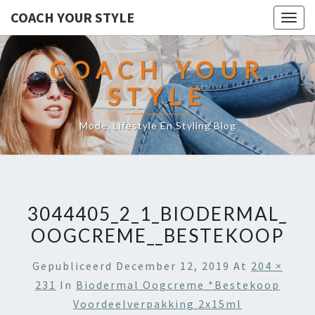
COACH YOUR STYLE
Togg
navig
COACH YOUR
STYLE
Mode, Lifestyle En Styling Blog
3044405_2_1_BIODERMAL_
OOGCREME__BESTEKOOP
Gepubliceerd
December 12, 2019
At
204 ×
231
In
Biodermal Oogcreme *bestekoop
Voordeelverpakking 2x15ml