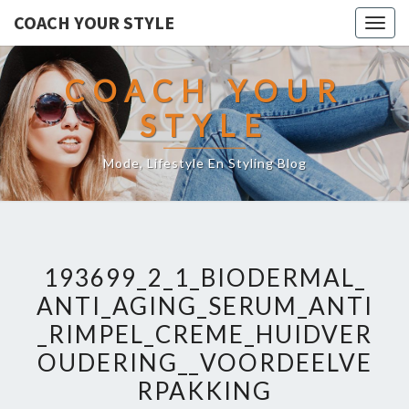
COACH YOUR STYLE
Togg
navig
COACH YOUR
STYLE
Mode, Lifestyle En Styling Blog
193699_2_1_BIODERMAL_
ANTI_AGING_SERUM_ANTI
_RIMPEL_CREME_HUIDVER
OUDERING__VOORDEELVE
RPAKKING