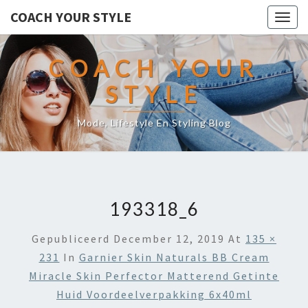
COACH YOUR STYLE
Togg
navig
COACH YOUR
STYLE
Mode, Lifestyle En Styling Blog
193318_6
Gepubliceerd
December 12, 2019
At
135 ×
231
In
Garnier Skin Naturals BB Cream
Miracle Skin Perfector Matterend Getinte
Huid Voordeelverpakking 6x40ml