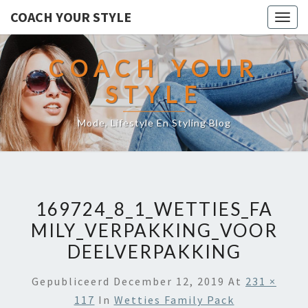
COACH YOUR STYLE
Togg
navig
COACH YOUR
STYLE
Mode, Lifestyle En Styling Blog
169724_8_1_WETTIES_FA
MILY_VERPAKKING_VOOR
DEELVERPAKKING
Gepubliceerd
December 12, 2019
At
231 ×
117
In
Wetties Family Pack