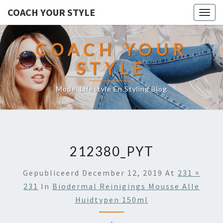
COACH YOUR STYLE
Togg
navig
COACH YOUR
STYLE
Mode, Lifestyle En Styling Blog
212380_PYT
Gepubliceerd
December 12, 2019
At
231 ×
231
In
Biodermal Reinigings Mousse Alle
Huidtypen 150ml