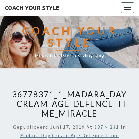
COACH YOUR STYLE
Togg
navig
COACH YOUR
STYLE
Mode, Lifestyle En Styling Blog
36778371_1_MADARA_DAY
_CREAM_AGE_DEFENCE_TI
ME_MIRACLE
Gepubliceerd
Juni 17, 2019
At
137 × 231
In
Madara Day Cream Age Defence Time