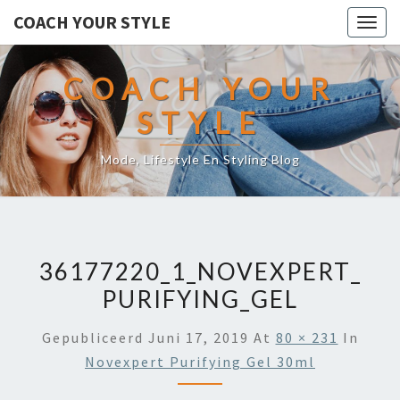
COACH YOUR STYLE
Togg
navig
COACH YOUR
STYLE
Mode, Lifestyle En Styling Blog
36177220_1_NOVEXPERT_
PURIFYING_GEL
Gepubliceerd
Juni 17, 2019
At
80 × 231
In
Novexpert Purifying Gel 30ml