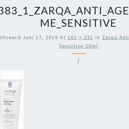
383_1_ZARQA_ANTI_AG
ME_SENSITIVE
bliceerd
Juni 17, 2019
At
161 × 231
In
Zarqa Ant
Sensitive 50ml
/