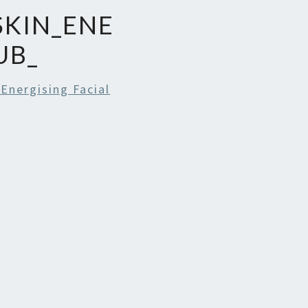
SKIN_ENE
UB_
Energising Facial