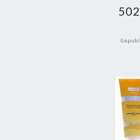
502
Gepub