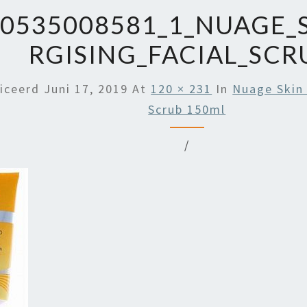
0535008581_1_NUAGE_
RGISING_FACIAL_SCR
liceerd
Juni 17, 2019
At
120 × 231
In
Nuage Skin 
Scrub 150ml
/