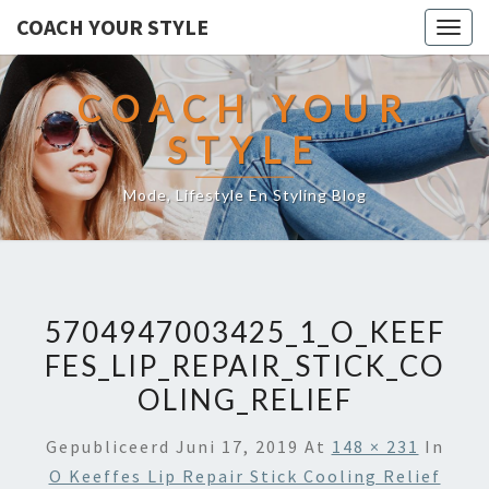
COACH YOUR STYLE
Togg
navig
COACH YOUR
STYLE
Mode, Lifestyle En Styling Blog
5704947003425_1_O_KEEF
FES_LIP_REPAIR_STICK_CO
OLING_RELIEF
Gepubliceerd
Juni 17, 2019
At
148 × 231
In
O Keeffes Lip Repair Stick Cooling Relief