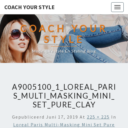
COACH YOUR STYLE
Togg
navig
COACH YOUR
STYLE
Mode, Lifestyle En Styling Blog
A9005100_1_LOREAL_PARI
S_MULTI_MASKING_MINI_
SET_PURE_CLAY
Gepubliceerd
Juni 17, 2019
At
225 × 225
In
Loreal Paris Multi-Masking Mini Set Pure