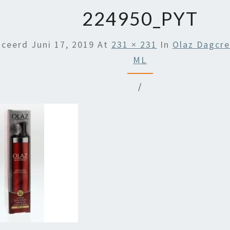
224950_PYT
iceerd
Juni 17, 2019
At
231 × 231
In
Olaz Dagcr
ML
/