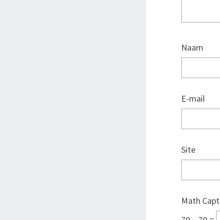
Naam
E-mail
Site
Math Capt
79 − 70 =