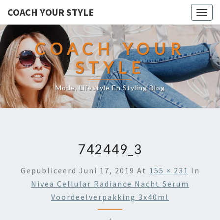
COACH YOUR STYLE
Togg
navig
COACH YOUR
STYLE
Mode, Lifestyle En Styling Blog
742449_3
Gepubliceerd
Juni 17, 2019
At
155 × 231
In
Nivea Cellular Radiance Nacht Serum
Voordeelverpakking 3x40ml