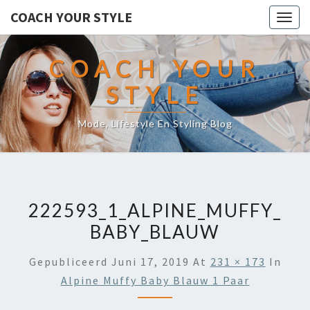
COACH YOUR STYLE
Togg
navig
COACH YOUR
STYLE
Mode, Lifestyle En Styling Blog
222593_1_ALPINE_MUFFY_
BABY_BLAUW
Gepubliceerd
Juni 17, 2019
At
231 × 173
In
Alpine Muffy Baby Blauw 1 Paar