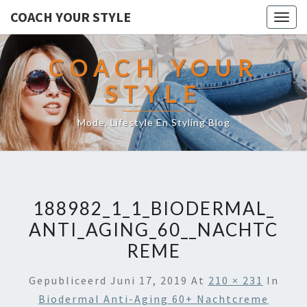
COACH YOUR STYLE
Togg
navig
COACH YOUR
STYLE
Mode, Lifestyle En Styling Blog
188982_1_1_BIODERMAL_
ANTI_AGING_60__NACHTC
REME
Gepubliceerd
Juni 17, 2019
At
210 × 231
In
Biodermal Anti-Aging 60+ Nachtcreme