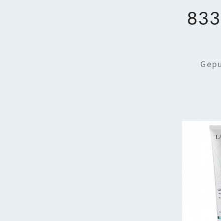
83
Gep