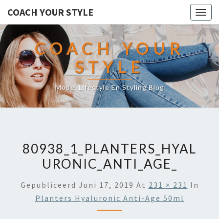
COACH YOUR STYLE
Togg
navig
COACH YOUR
STYLE
Mode, Lifestyle En Styling Blog
80938_1_PLANTERS_HYAL
URONIC_ANTI_AGE_
Gepubliceerd
Juni 17, 2019
At
231 × 231
In
Planters Hyaluronic Anti-Age 50ml