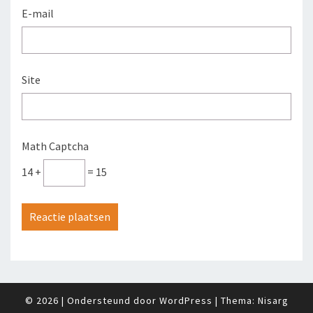
E-mail
Site
Math Captcha
14 +
= 15
© 2026
|
Ondersteund door
WordPress
|
Thema:
Nisarg