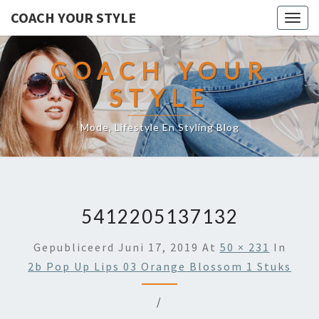
COACH YOUR STYLE
Togg
navig
COACH YOUR
STYLE
Mode, Lifestyle En Styling Blog
5412205137132
Gepubliceerd
Juni 17, 2019
At
50 × 231
In
2b Pop Up Lips 03 Orange Blossom 1 Stuks
/