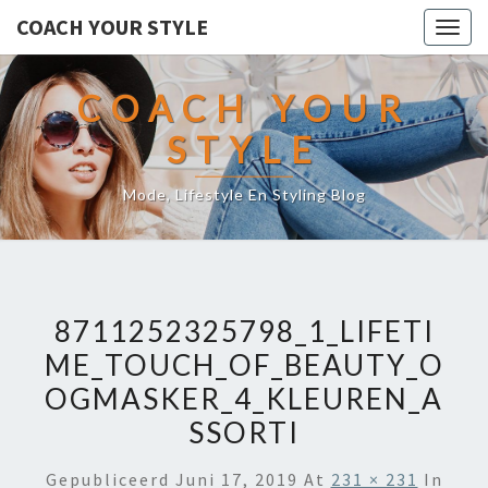
COACH YOUR STYLE
Togg
navig
COACH YOUR
STYLE
Mode, Lifestyle En Styling Blog
8711252325798_1_LIFETI
ME_TOUCH_OF_BEAUTY_O
OGMASKER_4_KLEUREN_A
SSORTI
Gepubliceerd
Juni 17, 2019
At
231 × 231
In