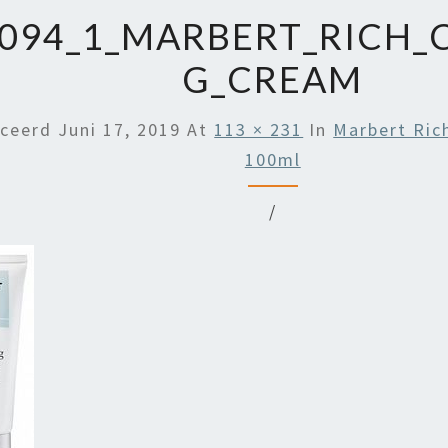
094_1_MARBERT_RICH_
G_CREAM
iceerd
Juni 17, 2019
At
113 × 231
In
Marbert Ric
100ml
/