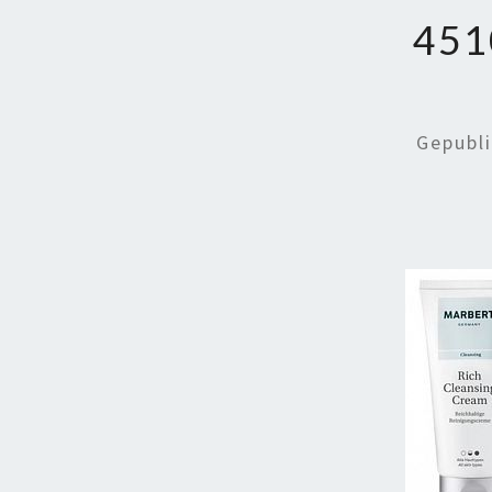
451
Gepubl