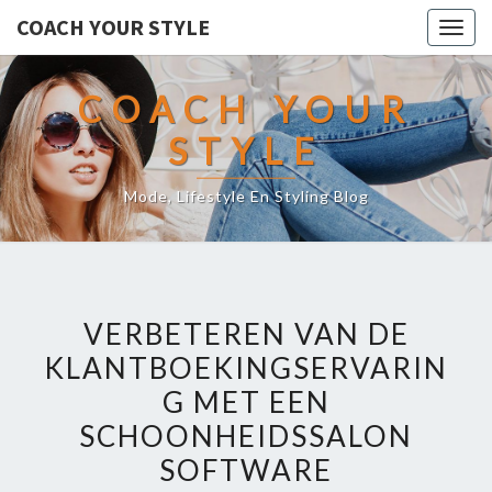
COACH YOUR STYLE
Togg
navig
COACH YOUR
STYLE
Mode, Lifestyle En Styling Blog
VERBETEREN VAN DE
KLANTBOEKINGSERVARIN
G MET EEN
SCHOONHEIDSSALON
SOFTWARE